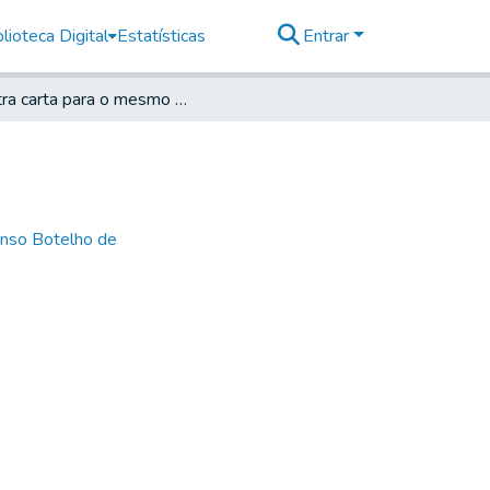
lioteca Digital
Estatísticas
Entrar
Outra carta para o mesmo ajudante das Ordens *
nso Botelho de