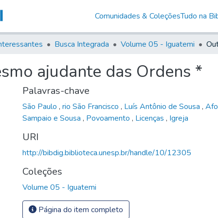
Comunidades & Coleções
Tudo na Bib
nteressantes
Busca Integrada
Volume 05 - Iguatemi
esmo ajudante das Ordens *
Palavras-chave
São Paulo
,
rio São Francisco
,
Luís Antônio de Sousa
,
Afo
Sampaio e Sousa
,
Povoamento
,
Licenças
,
Igreja
URI
http://bibdig.biblioteca.unesp.br/handle/10/12305
Coleções
Volume 05 - Iguatemi
Página do item completo