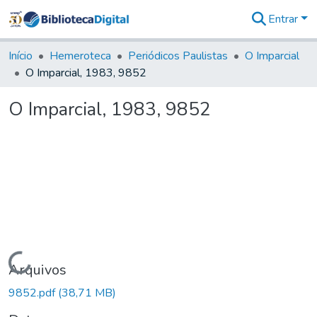
Entrar
Comunidades
&
Início
Hemeroteca
Periódicos Paulistas
O Imparcial
Coleções
O Imparcial, 1983, 9852
Tudo na
Biblioteca
O Imparcial, 1983, 9852
Digital
Estatísticas
Carregando...
Arquivos
9852.pdf
(38,71 MB)