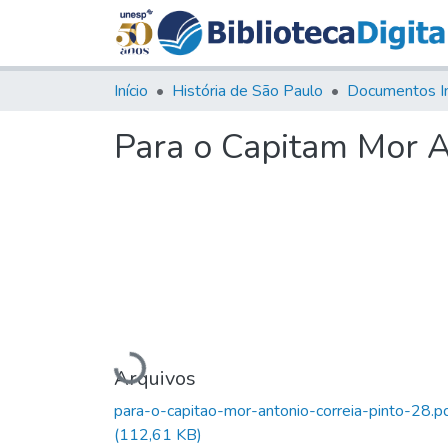
Início
História de São Paulo
Documentos I
Para o Capitam Mor A
Carregando...
Arquivos
para-o-capitao-mor-antonio-correia-pinto-28.p
(112,61 KB)