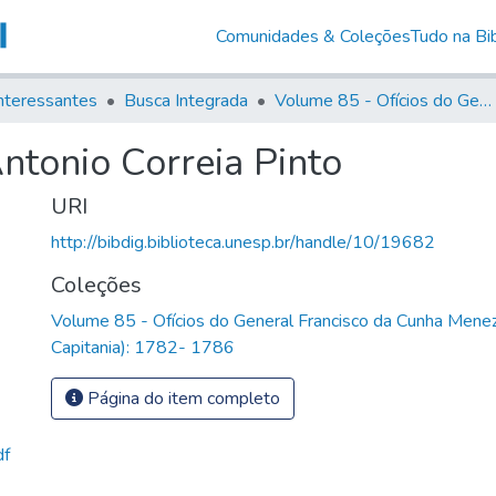
Comunidades & Coleções
Tudo na Bib
nteressantes
Busca Integrada
Volume 85 - Ofícios do General Francisco da Cunha Menezes (Governador da Capitania): 1782- 1786
ntonio Correia Pinto
URI
http://bibdig.biblioteca.unesp.br/handle/10/19682
Coleções
Volume 85 - Ofícios do General Francisco da Cunha Mene
Capitania): 1782- 1786
Página do item completo
df