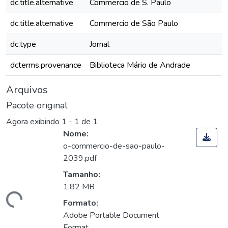
dc.title.alternative
Commercio de S. Paulo
dc.title.alternative
Commercio de São Paulo
dc.type
Jornal
dcterms.provenance
Biblioteca Mário de Andrade
Arquivos
Pacote original
Agora exibindo
1 - 1 de 1
Nome:
o-commercio-de-sao-paulo-
2039.pdf
Tamanho:
1,82 MB
gando...
Formato:
Adobe Portable Document
Format