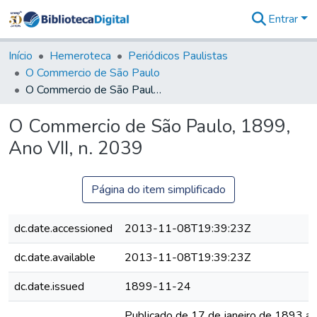
Entrar
Comunidades
&
Início
Hemeroteca
Periódicos Paulistas
Coleções
O Commercio de São Paulo
Tudo na
O Commercio de São Paulo, 1899, Ano VII, n. 2039
Biblioteca
Digital
O Commercio de São Paulo, 1899,
Estatísticas
Ano VII, n. 2039
Página do item simplificado
dc.date.accessioned
2013-11-08T19:39:23Z
dc.date.available
2013-11-08T19:39:23Z
dc.date.issued
1899-11-24
Publicado de 17 de janeiro de 1893 a