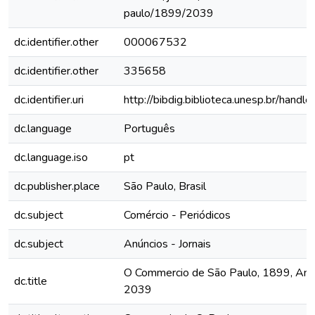
paulo/1899/2039
dc.identifier.other
000067532
dc.identifier.other
335658
dc.identifier.uri
http://bibdig.biblioteca.unesp.br/hand
dc.language
Português
dc.language.iso
pt
dc.publisher.place
São Paulo, Brasil
dc.subject
Comércio - Periódicos
dc.subject
Anúncios - Jornais
O Commercio de São Paulo, 1899, Ano V
dc.title
2039