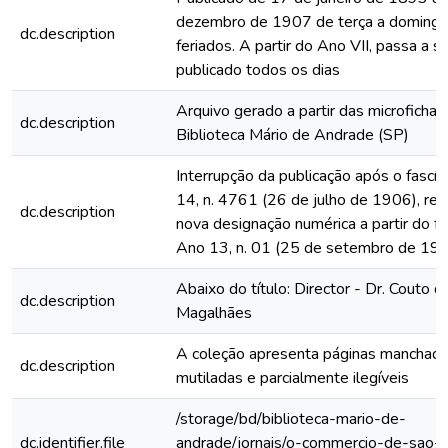
dezembro de 1907 de terça a domingo
dc.description
feriados. A partir do Ano VII, passa a s
publicado todos os dias
Arquivo gerado a partir das microfichas
dc.description
Biblioteca Mário de Andrade (SP)
Interrupção da publicação após o fascí
14, n. 4761 (26 de julho de 1906), rein
dc.description
nova designação numérica a partir do fa
Ano 13, n. 01 (25 de setembro de 19
Abaixo do título: Director - Dr. Couto d
dc.description
Magalhães
A coleção apresenta páginas manchada
dc.description
mutiladas e parcialmente ilegíveis
/storage/bd/biblioteca-mario-de-
dc.identifier.file
andrade/jornais/o-commercio-de-sao-