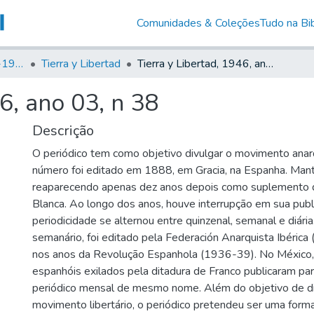
Comunidades & Coleções
Tudo na Bib
Canto Libertário (1906-1995)
Tierra y Libertad
Tierra y Libertad, 1946, ano 03, n 38
6, ano 03, n 38
Descrição
O periódico tem como objetivo divulgar o movimento anarq
número foi editado em 1888, em Gracia, na Espanha. Man
reaparecendo apenas dez anos depois como suplemento 
Blanca. Ao longo dos anos, houve interrupção em sua publ
periodicidade se alternou entre quinzenal, semanal e diár
semanário, foi editado pela Federación Anarquista Ibérica (
nos anos da Revolução Espanhola (1936-39). No México,
espanhóis exilados pela ditadura de Franco publicaram p
periódico mensal de mesmo nome. Além do objetivo de d
movimento libertário, o periódico pretendeu ser uma forma