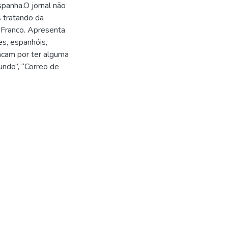
spanha.O jornal não
s tratando da
e Franco. Apresenta
es, espanhóis,
acam por ter alguma
undo”, “Correo de