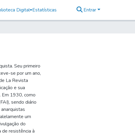
lioteca Digital
Estatísticas
Entrar
uista. Seu primeiro
teve-se por um ano,
de La Revista
icação e sua
ia. Em 1930, como
FAI), sendo diário
 anarquistas
aralelamente um
ivulgação do
 de resistência à