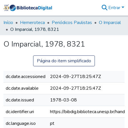
Entrar
Comunidades
&
Início
Hemeroteca
Periódicos Paulistas
O Imparcial
Coleções
O Imparcial, 1978, 8321
Tudo na
Biblioteca
O Imparcial, 1978, 8321
Digital
Estatísticas
Página do item simplificado
dc.date.accessioned
2024-09-27T18:25:47Z
dc.date.available
2024-09-27T18:25:47Z
dc.date.issued
1978-03-08
dc.identifier.uri
https://bibdig.biblioteca.unesp.br/han
dc.language.iso
pt