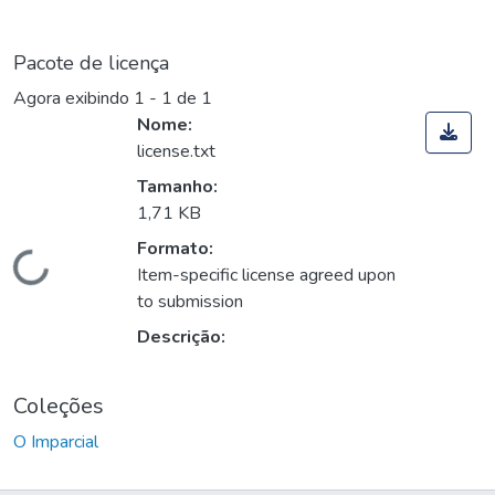
Pacote de licença
Agora exibindo
1 - 1 de 1
Nome:
license.txt
Tamanho:
1,71 KB
Formato:
Carregando...
Item-specific license agreed upon
to submission
Descrição:
Coleções
O Imparcial