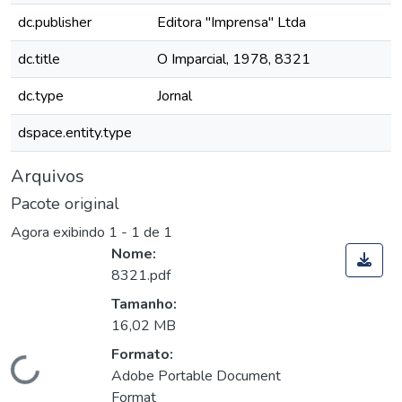
dc.publisher
Editora "Imprensa" Ltda
dc.title
O Imparcial, 1978, 8321
dc.type
Jornal
dspace.entity.type
Arquivos
Pacote original
Agora exibindo
1 - 1 de 1
Nome:
8321.pdf
Tamanho:
16,02 MB
Formato:
Carregando...
Adobe Portable Document
Format