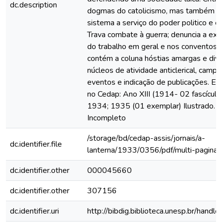
dc.description
dogmas do catolicismo, mas também o
sistema a serviço do poder politico e 
Trava combate à guerra; denuncia a exp
do trabalho em geral e nos conventos. 
contém a coluna hóstias amargas e div
núcleos de atividade anticlerical, campa
eventos e indicação de publicações. E
no Cedap: Ano XIII (1914- 02 fascícul
1934; 1935 (01 exemplar) Ilustrado.
Incompleto
/storage/bd/cedap-assis/jornais/a-
dc.identifier.file
lanterna/1933/0356/pdf/multi-paginas
dc.identifier.other
000045660
dc.identifier.other
307156
dc.identifier.uri
http://bibdig.biblioteca.unesp.br/hand