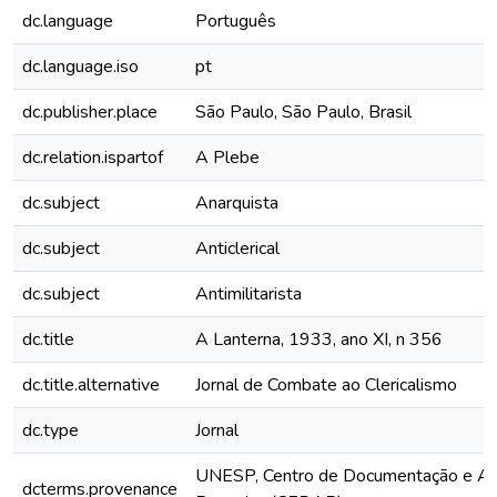
dc.language
Português
dc.language.iso
pt
dc.publisher.place
São Paulo, São Paulo, Brasil
dc.relation.ispartof
A Plebe
dc.subject
Anarquista
dc.subject
Anticlerical
dc.subject
Antimilitarista
dc.title
A Lanterna, 1933, ano XI, n 356
dc.title.alternative
Jornal de Combate ao Clericalismo
dc.type
Jornal
UNESP, Centro de Documentação e Ap
dcterms.provenance