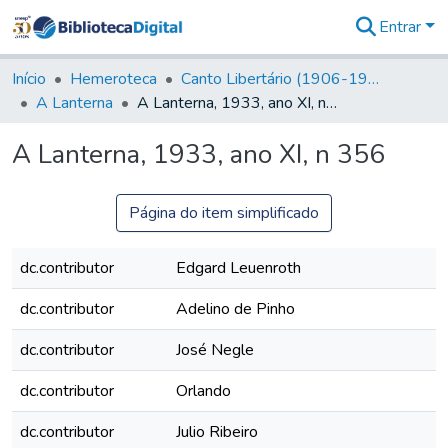
Entrar
Comunidades
&
Início
Hemeroteca
Canto Libertário (1906-1995)
Coleções
A Lanterna
A Lanterna, 1933, ano XI, n 356
Tudo na
Biblioteca
A Lanterna, 1933, ano XI, n 356
Digital
Estatísticas
Página do item simplificado
dc.contributor
Edgard Leuenroth
dc.contributor
Adelino de Pinho
dc.contributor
José Negle
dc.contributor
Orlando
dc.contributor
Julio Ribeiro