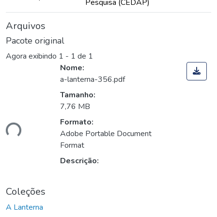
Pesquisa (CEDAP)
Arquivos
Pacote original
Agora exibindo
1 - 1 de 1
Nome:
a-lanterna-356.pdf
Tamanho:
7,76 MB
Formato:
ndo...
Adobe Portable Document
Format
Descrição:
Coleções
A Lanterna