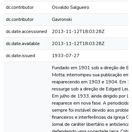
dc.contributor
Osvaldo Salgueiro
dc.contributor
Gavronski
dc.date.accessioned
2013-11-12T18:03:28Z
dc.date.available
2013-11-12T18:03:28Z
dc.date.issued
1933-07-27
Fundado em 1901 sob a direção de Be
Motta; interrompeu sua publicação em
reaparecendo em 1903 e 1904. Em 1
ressurge sob a direção de Edgard Leue
Em julho de 1933, ainda dirigido por L
reaparece em nova fase. A periodicida
sempre foi instável devido aos proble
financeiros e interferências da Igreja Cat
Jornal de caráter libertário e anticlerical
defendendo uma sociedade laica. Critic