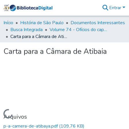
Entrar
Comunidades
&
Início
História de São Paulo
Documentos Interessantes
Coleções
Busca Integrada
Volume 74 - Ofícios do capitão General Martim Lopes Lobo de Saldanha às Câmaras e Comandantes da Capitania (1775)
Tudo na
Carta para a Câmara de Atibaia
Biblioteca
Digital
Carta para a Câmara de Atibaia
Estatísticas
Carregando...
Arquivos
p-a-camera-de-atibaya.pdf
(109,76 KB)