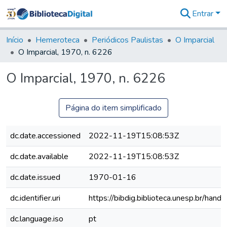
Entrar
Comunidades
&
Início
Hemeroteca
Periódicos Paulistas
O Imparcial
Coleções
O Imparcial, 1970, n. 6226
Tudo na
Biblioteca
O Imparcial, 1970, n. 6226
Digital
Estatísticas
Página do item simplificado
dc.date.accessioned
2022-11-19T15:08:53Z
dc.date.available
2022-11-19T15:08:53Z
dc.date.issued
1970-01-16
dc.identifier.uri
https://bibdig.biblioteca.unesp.br/han
dc.language.iso
pt