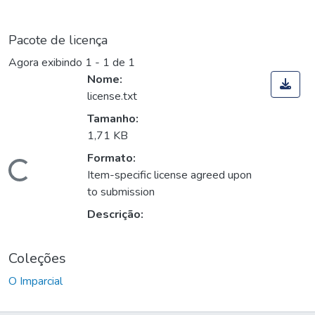
Pacote de licença
Agora exibindo
1 - 1 de 1
Nome:
license.txt
Tamanho:
1,71 KB
Formato:
Carregando...
Item-specific license agreed upon
to submission
Descrição:
Coleções
O Imparcial