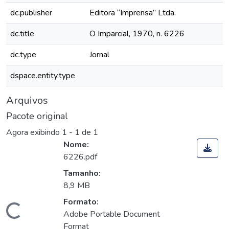
dc.publisher
Editora “Imprensa” Ltda.
dc.title
O Imparcial, 1970, n. 6226
dc.type
Jornal
dspace.entity.type
Arquivos
Pacote original
Agora exibindo
1 - 1 de 1
Nome:
6226.pdf
Tamanho:
8,9 MB
Formato:
Carregando...
Adobe Portable Document
Format