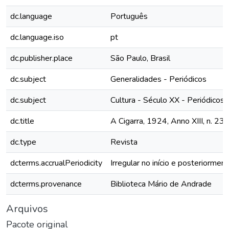
dc.language
Português
dc.language.iso
pt
dc.publisher.place
São Paulo, Brasil
dc.subject
Generalidades - Periódicos
dc.subject
Cultura - Século XX - Periódicos
dc.title
A Cigarra, 1924, Anno XIII, n. 23
dc.type
Revista
dcterms.accrualPeriodicity
Irregular no início e posteriormen
dcterms.provenance
Biblioteca Mário de Andrade
Arquivos
Pacote original