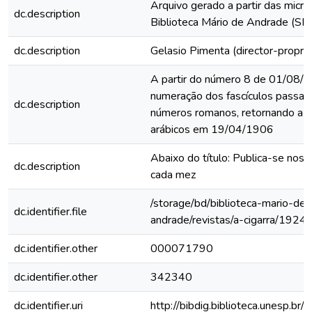
Arquivo gerado a partir das micro
dc.description
Biblioteca Mário de Andrade (SP
dc.description
Gelasio Pimenta (director-proprie
A partir do número 8 de 01/08/1
numeração dos fascículos passa 
dc.description
números romanos, retornando a 
arábicos em 19/04/1906
Abaixo do título: Publica-se nos 
dc.description
cada mez
/storage/bd/biblioteca-mario-de-
dc.identifier.file
andrade/revistas/a-cigarra/1924
dc.identifier.other
000071790
dc.identifier.other
342340
dc.identifier.uri
http://bibdig.biblioteca.unesp.br