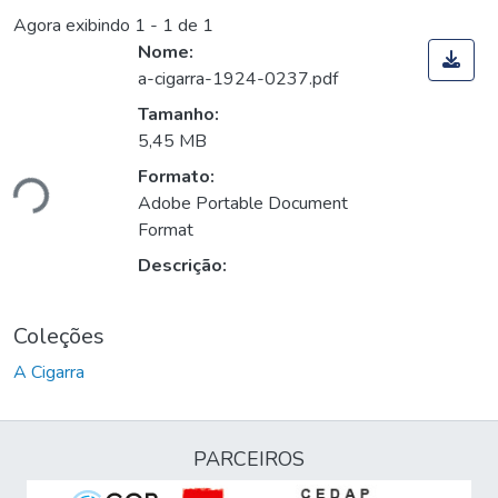
Agora exibindo
1 - 1 de 1
Nome:
a-cigarra-1924-0237.pdf
Tamanho:
5,45 MB
ando...
Formato:
Adobe Portable Document
Format
Descrição:
Coleções
A Cigarra
PARCEIROS