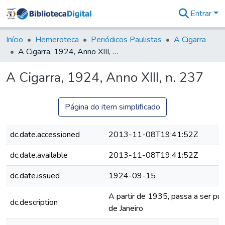
Entrar
Comunidades
&
Início
Hemeroteca
Periódicos Paulistas
A Cigarra
Coleções
A Cigarra, 1924, Anno XIII, n. 237
Tudo na
Biblioteca
A Cigarra, 1924, Anno XIII, n. 237
Digital
Estatísticas
Página do item simplificado
dc.date.accessioned
2013-11-08T19:41:52Z
dc.date.available
2013-11-08T19:41:52Z
dc.date.issued
1924-09-15
A partir de 1935, passa a ser pub
dc.description
de Janeiro