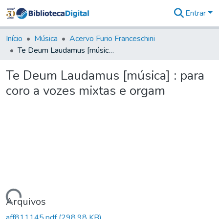
Entrar
Comunidades
&
Início
Música
Acervo Furio Franceschini
Coleções
Te Deum Laudamus [música] : para coro a vozes mixtas e orgam
Tudo na
Biblioteca
Te Deum Laudamus [música] : para
Digital
coro a vozes mixtas e orgam
Estatísticas
Carregando...
Arquivos
aff811145.pdf
(298,98 KB)