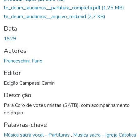
te_deum_laudamus__partitura_completa.pdf
(1,25 MB)
te_deum_laudamus__arquivo_mid.mid
(2,7 KB)
Data
1929
Autores
Franceschini, Furio
Editor
Edição Campassi Camin
Descrição
Para Coro de vozes mistas (SATB), com acompanhamento
de órgão
Palavras-chave
Música sacra vocal - Partituras
,
Musica sacra - Igreja Catolica