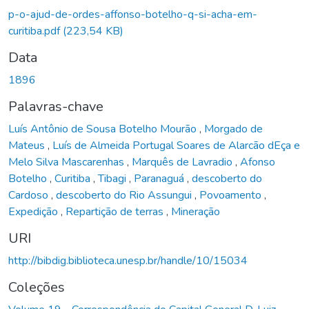
p-o-ajud-de-ordes-affonso-botelho-q-si-acha-em-
curitiba.pdf
(223,54 KB)
Data
1896
Palavras-chave
Luís Antônio de Sousa Botelho Mourão
,
Morgado de
Mateus
,
Luís de Almeida Portugal Soares de Alarcão dEça e
Melo Silva Mascarenhas
,
Marquês de Lavradio
,
Afonso
Botelho
,
Curitiba
,
Tibagi
,
Paranaguá
,
descoberto do
Cardoso
,
descoberto do Rio Assungui
,
Povoamento
,
Expedição
,
Repartição de terras
,
Mineração
URI
http://bibdig.biblioteca.unesp.br/handle/10/15034
Coleções