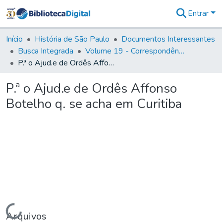
Entrar
Comunidades
&
Início
História de São Paulo
Documentos Interessantes
Coleções
Busca Integrada
Volume 19 - Correspondência do Capital General D. Luiz Antonio de Souza (1767- 70)
Tudo na
P.ª o Ajud.e de Ordês Affonso Botelho q. se acha em Curitiba
Biblioteca
Digital
P.ª o Ajud.e de Ordês Affonso
Estatísticas
Botelho q. se acha em Curitiba
Carregando...
Arquivos