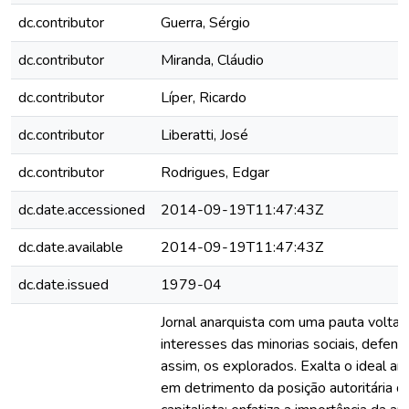
dc.contributor
Guerra, Sérgio
dc.contributor
Miranda, Cláudio
dc.contributor
Líper, Ricardo
dc.contributor
Liberatti, José
dc.contributor
Rodrigues, Edgar
dc.date.accessioned
2014-09-19T11:47:43Z
dc.date.available
2014-09-19T11:47:43Z
dc.date.issued
1979-04
Jornal anarquista com uma pauta volta
interesses das minorias sociais, defen
assim, os explorados. Exalta o ideal an
em detrimento da posição autoritária d