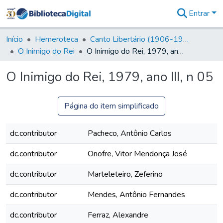
Entrar
Comunidades
&
Início
Hemeroteca
Canto Libertário (1906-1995)
Coleções
O Inimigo do Rei
O Inimigo do Rei, 1979, ano III, n 05
Tudo na
Biblioteca
O Inimigo do Rei, 1979, ano III, n 05
Digital
Estatísticas
Página do item simplificado
dc.contributor
Pacheco, Antônio Carlos
dc.contributor
Onofre, Vitor Mendonça José
dc.contributor
Marteleteiro, Zeferino
dc.contributor
Mendes, Antônio Fernandes
dc.contributor
Ferraz, Alexandre