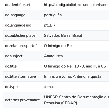
dc.identifier.uri
http://bibdig.biblioteca.unesp.br/hand
dc.language
português
dc.language.iso
pt_BR
dc.publisher.place
Salvador, Bahia, Brasil
dc.relation.ispartof
O Inimigo do Rei
dc.subject
Anarquista
dc.title
O Inimigo do Rei, 1979, ano III, n 05
dc.title.alternative
Enfim, um Jornal Antimonarquista
dc.type
Jornal
UNESP, Centro de Documentação e Ap
dcterms.provenance
Pesquisa (CEDAP)