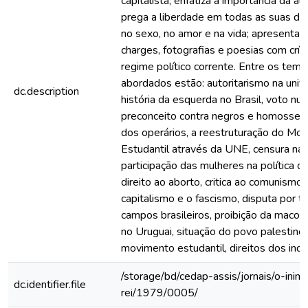
capitalista; enfatiza a importância da a
prega a liberdade em todas as suas di
no sexo, no amor e na vida; apresenta i
charges, fotografias e poesias com crít
regime político corrente. Entre os tema
abordados estão: autoritarismo na univ
dc.description
história da esquerda no Brasil, voto nul
preconceito contra negros e homossexu
dos operários, a reestruturação do Mo
Estudantil através da UNE, censura na 
participação das mulheres na política do
direito ao aborto, critica ao comunismo,
capitalismo e o fascismo, disputa por t
campos brasileiros, proibição da maconh
no Uruguai, situação do povo palestino,
movimento estudantil, direitos dos indí
/storage/bd/cedap-assis/jornais/o-inim
dc.identifier.file
rei/1979/0005/