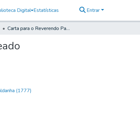
lioteca Digital
Estatísticas
Entrar
Carta para o Reverendo Padre Francisco Roiz Penteado
eado
aldanha (1777)