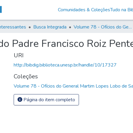
Comunidades & Coleções
Tudo na Bib
nteressantes
Busca Integrada
Volume 78 - Ofícios do General Martim Lopes Lobo de Saldanha (1777)
do Padre Francisco Roiz Pent
URI
http://bibdig.biblioteca.unesp.br/handle/10/17327
Coleções
Volume 78 - Ofícios do General Martim Lopes Lobo de S
Página do item completo