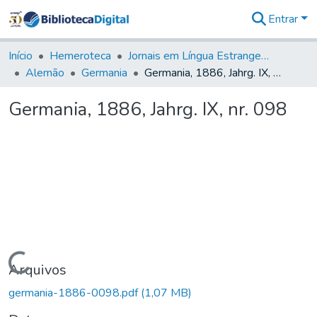
Entrar
Comunidades
&
Início
Hemeroteca
Jornais em Língua Estrangeira
Coleções
Alemão
Germania
Germania, 1886, Jahrg. IX, nr. 098
Tudo na
Biblioteca
Germania, 1886, Jahrg. IX, nr. 098
Digital
Estatísticas
Carregando...
Arquivos
germania-1886-0098.pdf
(1,07 MB)