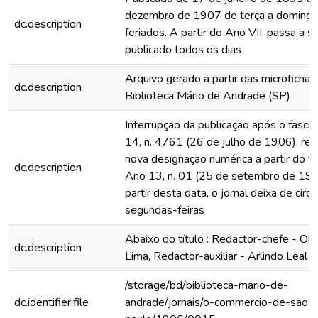
dezembro de 1907 de terça a domingo
dc.description
feriados. A partir do Ano VII, passa a s
publicado todos os dias
Arquivo gerado a partir das microfichas
dc.description
Biblioteca Mário de Andrade (SP)
Interrupção da publicação após o fascí
14, n. 4761 (26 de julho de 1906), rein
nova designação numérica a partir do fa
dc.description
Ano 13, n. 01 (25 de setembro de 190
partir desta data, o jornal deixa de circu
segundas-feiras
Abaixo do título : Redactor-chefe - Ol
dc.description
Lima, Redactor-auxiliar - Arlindo Leal
/storage/bd/biblioteca-mario-de-
dc.identifier.file
andrade/jornais/o-commercio-de-sao-