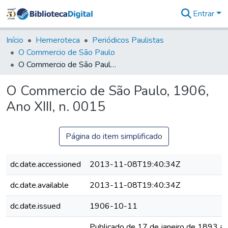
Entrar
Comunidades
&
Início
Hemeroteca
Periódicos Paulistas
Coleções
O Commercio de São Paulo
Tudo na
O Commercio de São Paulo, 1906, Ano XIII, n. 0015
Biblioteca
Digital
O Commercio de São Paulo, 1906,
Estatísticas
Ano XIII, n. 0015
Página do item simplificado
dc.date.accessioned
2013-11-08T19:40:34Z
dc.date.available
2013-11-08T19:40:34Z
dc.date.issued
1906-10-11
Publicado de 17 de janeiro de 1893 a