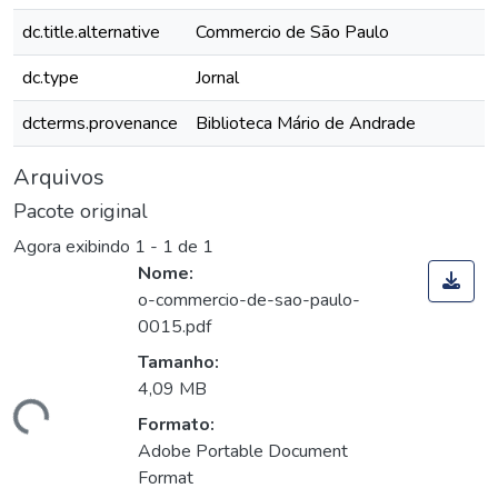
dc.title.alternative
Commercio de São Paulo
dc.type
Jornal
dcterms.provenance
Biblioteca Mário de Andrade
Arquivos
Pacote original
Agora exibindo
1 - 1 de 1
Nome:
o-commercio-de-sao-paulo-
0015.pdf
Tamanho:
4,09 MB
gando...
Formato:
Adobe Portable Document
Format