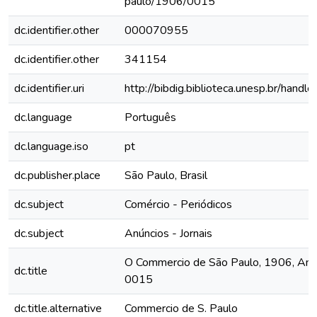
paulo/1906/0015
dc.identifier.other
000070955
dc.identifier.other
341154
dc.identifier.uri
http://bibdig.biblioteca.unesp.br/hand
dc.language
Português
dc.language.iso
pt
dc.publisher.place
São Paulo, Brasil
dc.subject
Comércio - Periódicos
dc.subject
Anúncios - Jornais
O Commercio de São Paulo, 1906, Ano X
dc.title
0015
dc.title.alternative
Commercio de S. Paulo