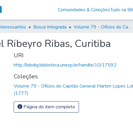
Comunidades & Coleções
Tudo na Bib
nteressantes
Busca Integrada
Volume 79 - Ofícios do Capitão General Martim Lopes Lobo de Saldanha (1777)
 Ribeyro Ribas, Curitiba
URI
http://bibdig.biblioteca.unesp.br/handle/10/17592
Coleções
Volume 79 - Ofícios do Capitão General Martim Lopes Lo
(1777)
Página do item completo