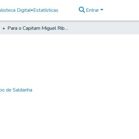
lioteca Digital
Estatísticas
Entrar
Para o Capitam Miguel Ribeyro Ribas, Curitiba
bo de Saldanha