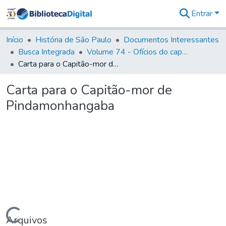
Entrar
Comunidades
&
Início
História de São Paulo
Documentos Interessantes
Coleções
Busca Integrada
Volume 74 - Ofícios do capitão General Martim Lopes Lobo de Saldanha às Câmaras e Comandantes da Capitania (1775)
Tudo na
Carta para o Capitão-mor de Pindamonhangaba
Biblioteca
Digital
Carta para o Capitão-mor de
Estatísticas
Pindamonhangaba
Carregando...
Arquivos