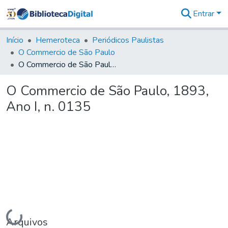
Entrar
Comunidades
&
Início
Hemeroteca
Periódicos Paulistas
Coleções
O Commercio de São Paulo
Tudo na
O Commercio de São Paulo, 1893, Ano I, n. 0135
Biblioteca
Digital
O Commercio de São Paulo, 1893,
Estatísticas
Ano I, n. 0135
Carregando...
Arquivos