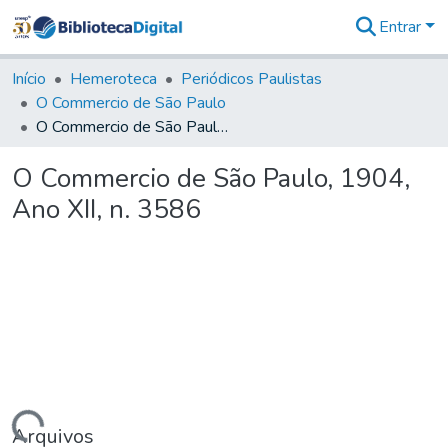
Entrar
Comunidades
&
Início
Hemeroteca
Periódicos Paulistas
Coleções
O Commercio de São Paulo
Tudo na
O Commercio de São Paulo, 1904, Ano XII, n. 3586
Biblioteca
Digital
O Commercio de São Paulo, 1904,
Estatísticas
Ano XII, n. 3586
Arquivos