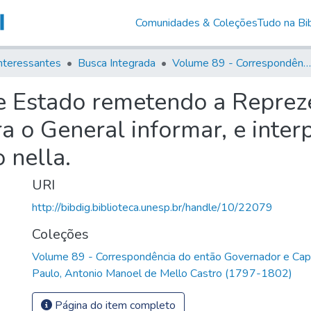
Comunidades & Coleções
Tudo na Bib
nteressantes
Busca Integrada
Volume 89 - Correspondência do então Governador e Capitão General de São Paulo, Antonio Manoel de Mello Castro (1797-1802)
de Estado remetendo a Repre
a o General informar, e inter
 nella.
URI
http://bibdig.biblioteca.unesp.br/handle/10/22079
Coleções
Volume 89 - Correspondência do então Governador e Cap
Paulo, Antonio Manoel de Mello Castro (1797-1802)
Página do item completo