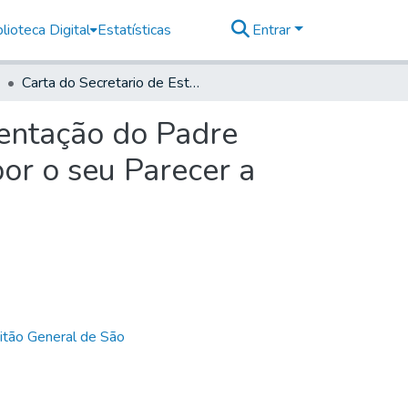
lioteca Digital
Estatísticas
Entrar
Carta do Secretario de Estado remetendo a Reprezentação do Padre Jozé da Rocha Miz para o General informar, e interpor o seu Parecer a respeito do contheúdo nella.
zentação do Padre
por o seu Parecer a
itão General de São