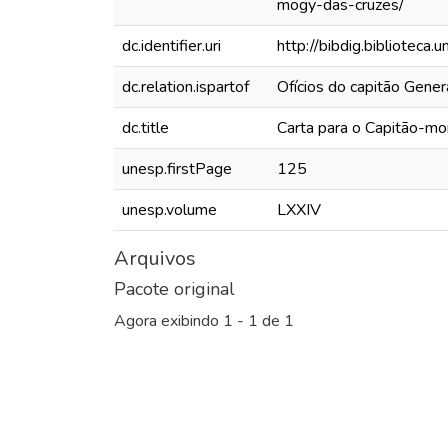
mogy-das-cruzes/
dc.identifier.uri
http://bibdig.biblioteca
dc.relation.ispartof
Ofícios do capitão Gene
dc.title
Carta para o Capitão-mo
unesp.firstPage
125
unesp.volume
LXXIV
Arquivos
Pacote original
Agora exibindo
1 - 1 de 1