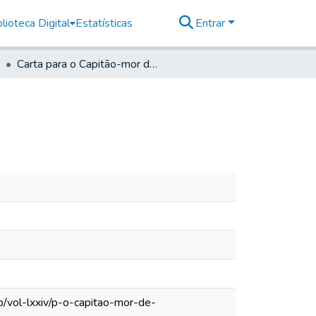
lioteca Digital
Estatísticas
Entrar
Carta para o Capitão-mor de Mogi das Cruzes
o/vol-lxxiv/p-o-capitao-mor-de-