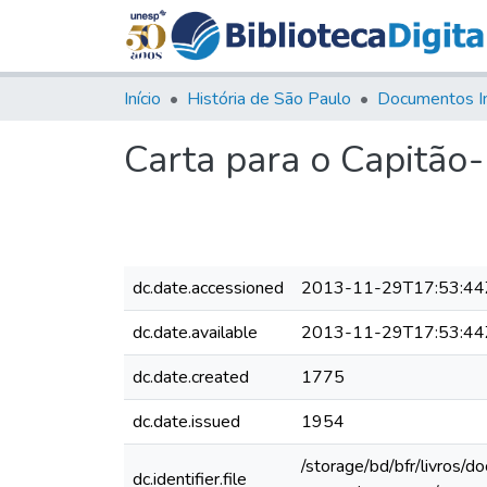
Início
História de São Paulo
Documentos I
Carta para o Capitão
dc.date.accessioned
2013-11-29T17:53:44
dc.date.available
2013-11-29T17:53:44
dc.date.created
1775
dc.date.issued
1954
/storage/bd/bfr/livros/
dc.identifier.file