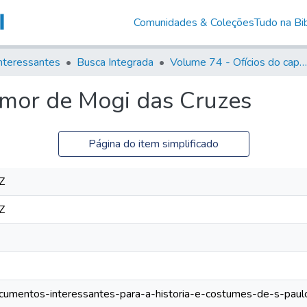
Comunidades & Coleções
Tudo na Bib
nteressantes
Busca Integrada
Volume 74 - Ofícios do capitão General Martim Lopes Lobo de Saldanha às Câmaras e Comandantes da Capitania (1775)
-mor de Mogi das Cruzes
Página do item simplificado
Z
Z
documentos-interessantes-para-a-historia-e-costumes-de-s-paul