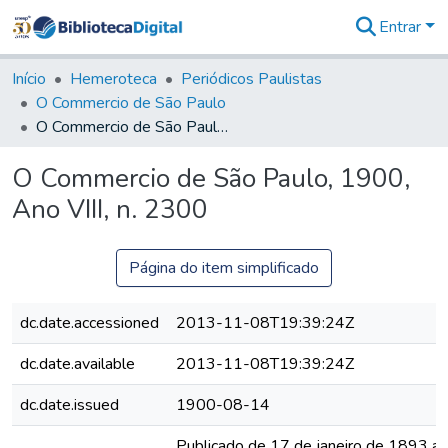
Entrar
Comunidades
&
Início
Hemeroteca
Periódicos Paulistas
Coleções
O Commercio de São Paulo
Tudo na
O Commercio de São Paulo, 1900, Ano VIII, n. 2300
Biblioteca
Digital
O Commercio de São Paulo, 1900,
Estatísticas
Ano VIII, n. 2300
Página do item simplificado
dc.date.accessioned
2013-11-08T19:39:24Z
dc.date.available
2013-11-08T19:39:24Z
dc.date.issued
1900-08-14
Publicado de 17 de janeiro de 1893 a