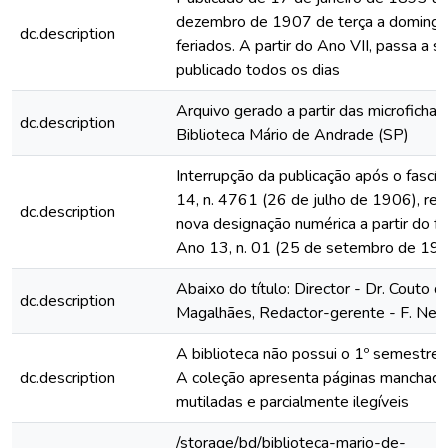
dezembro de 1907 de terça a domingo
dc.description
feriados. A partir do Ano VII, passa a s
publicado todos os dias
Arquivo gerado a partir das microfichas
dc.description
Biblioteca Mário de Andrade (SP)
Interrupção da publicação após o fascí
14, n. 4761 (26 de julho de 1906), rein
dc.description
nova designação numérica a partir do fa
Ano 13, n. 01 (25 de setembro de 19
Abaixo do título: Director - Dr. Couto d
dc.description
Magalhães, Redactor-gerente - F. Neve
A biblioteca não possui o 1º semestre
dc.description
A coleção apresenta páginas manchada
mutiladas e parcialmente ilegíveis
/storage/bd/biblioteca-mario-de-