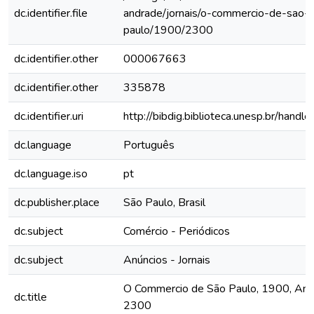
dc.identifier.file
andrade/jornais/o-commercio-de-sao-
paulo/1900/2300
dc.identifier.other
000067663
dc.identifier.other
335878
dc.identifier.uri
http://bibdig.biblioteca.unesp.br/hand
dc.language
Português
dc.language.iso
pt
dc.publisher.place
São Paulo, Brasil
dc.subject
Comércio - Periódicos
dc.subject
Anúncios - Jornais
O Commercio de São Paulo, 1900, Ano V
dc.title
2300