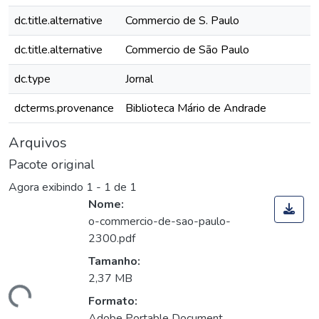
dc.title.alternative
Commercio de S. Paulo
dc.title.alternative
Commercio de São Paulo
dc.type
Jornal
dcterms.provenance
Biblioteca Mário de Andrade
Arquivos
Pacote original
Agora exibindo
1 - 1 de 1
Nome:
o-commercio-de-sao-paulo-
2300.pdf
Tamanho:
2,37 MB
gando...
Formato:
Adobe Portable Document