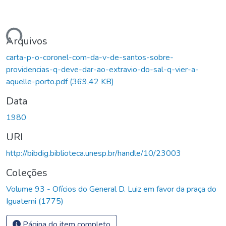
egando...
Arquivos
carta-p-o-coronel-com-da-v-de-santos-sobre-
providencias-q-deve-dar-ao-extravio-do-sal-q-vier-a-
aquelle-porto.pdf
(369,42 KB)
Data
1980
URI
http://bibdig.biblioteca.unesp.br/handle/10/23003
Coleções
Volume 93 - Ofícios do General D. Luiz em favor da praça do
Iguatemi (1775)
Página do item completo