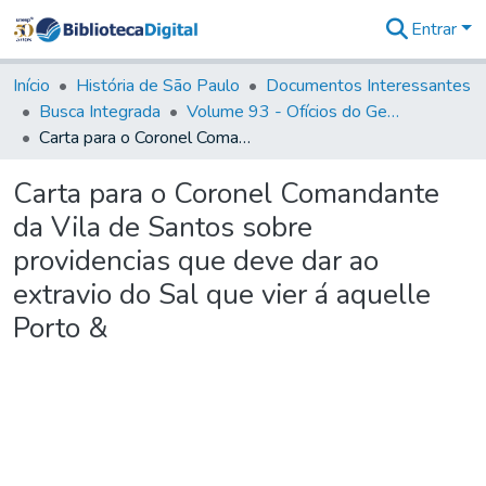
Entrar
Comunidades
&
Início
História de São Paulo
Documentos Interessantes
Coleções
Busca Integrada
Volume 93 - Ofícios do General D. Luiz em favor da praça do Iguatemi (1775)
Tudo na
Carta para o Coronel Comandante da Vila de Santos sobre providencias que deve dar ao extravio do Sal que vier á aquelle Porto &
Biblioteca
Digital
Carta para o Coronel Comandante
Estatísticas
da Vila de Santos sobre
providencias que deve dar ao
extravio do Sal que vier á aquelle
Porto &