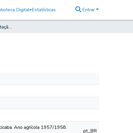
lioteca Digital
Estatísticas
Entrar
Experimento de Adaptação do Milho
acicaba. Ano agrícola 1957/1958.
pt_BR