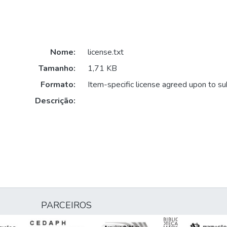
Nome:
license.txt
Tamanho:
1,71 KB
Formato:
Item-specific license agreed upon to s
Descrição:
PARCEIROS