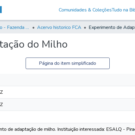
Comunidades & Coleções
Tudo na Bib
Acervo Histório - Fazenda Lageado
Acervo historico FCA
tação do Milho
Página do item simplificado
0Z
0Z
to de adaptação de milho. Instituição interessada: ESALQ - Pir