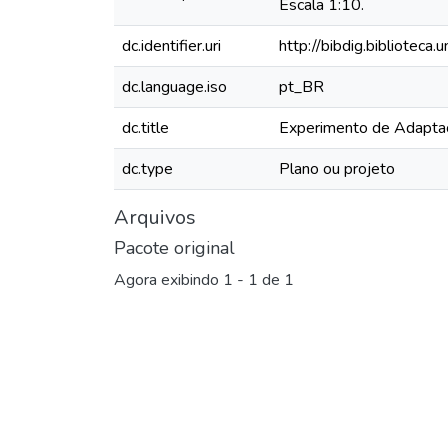
Escala 1:10.
dc.identifier.uri
http://bibdig.bibliotec
dc.language.iso
pt_BR
dc.title
Experimento de Adapta
dc.type
Plano ou projeto
Arquivos
Pacote original
Agora exibindo
1 - 1 de 1