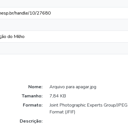
a.unesp.br/handle/10/27680
ção do Milho
Nome:
Arquivo para apagar.jpg
Tamanho:
7,84 KB
Formato:
Joint Photographic Experts Group/JPEG 
Format (JFIF)
Descrição: