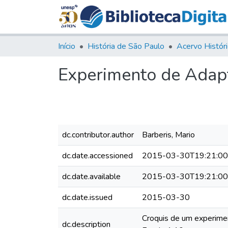
Início
História de São Paulo
Experimento de Adap
dc.contributor.author
Barberis, Mario
dc.date.accessioned
2015-03-30T19:21:0
dc.date.available
2015-03-30T19:21:0
dc.date.issued
2015-03-30
Croquis de um experimen
dc.description