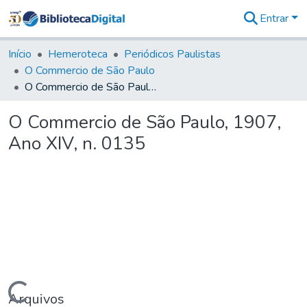
Entrar
Comunidades
&
Início
Hemeroteca
Periódicos Paulistas
Coleções
O Commercio de São Paulo
Tudo na
O Commercio de São Paulo, 1907, Ano XIV, n. 0135
Biblioteca
Digital
O Commercio de São Paulo, 1907,
Estatísticas
Ano XIV, n. 0135
Arquivos