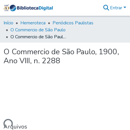
Entrar
Comunidades
&
Início
Hemeroteca
Periódicos Paulistas
Coleções
O Commercio de São Paulo
Tudo na
O Commercio de São Paulo, 1900, Ano VIII, n. 2288
Biblioteca
Digital
O Commercio de São Paulo, 1900,
Estatísticas
Ano VIII, n. 2288
Arquivos