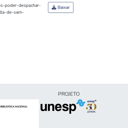
os-poder-despachar-
Baixar
lla-de-sam-
PROJETO