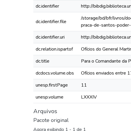
dc.identifier
http://bibdig.bibliote
/storage/bd/bfr/livros
dc.identifier.file
praca-de-santos-poder
dc.identifier.uri
http://bibdig.biblioteca
dc.relation.ispartof
Ofícios do General Mart
dc.title
Para o Comandante da Pr
dcdocs.volume.obs
Ofícios enviados entre 
unesp.firstPage
11
unesp.volume
LXXXIV
Arquivos
Pacote original
Agora exibindo
1 - 1 de 1