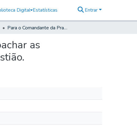
lioteca Digital
Estatísticas
Entrar
Para o Comandante da Praça de Santos poder despachar as embarcaçoens q navegão para a Villa de Sam Sebastião.
achar as
tião.