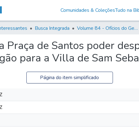
Comunidades & Coleções
Tudo na Bib
nteressantes
Busca Integrada
Volume 84 - Ofícios do General Martins Lopes de Saldanha (Governador da Capitania): 1782- 1786
 Praça de Santos poder desp
ão para a Villa de Sam Sebas
Página do item simplificado
Z
Z