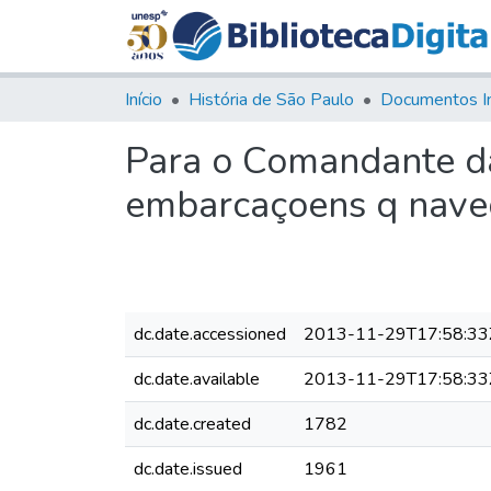
Início
História de São Paulo
Documentos I
Para o Comandante da
embarcaçoens q naveg
dc.date.accessioned
2013-11-29T17:58:33
dc.date.available
2013-11-29T17:58:33
dc.date.created
1782
dc.date.issued
1961