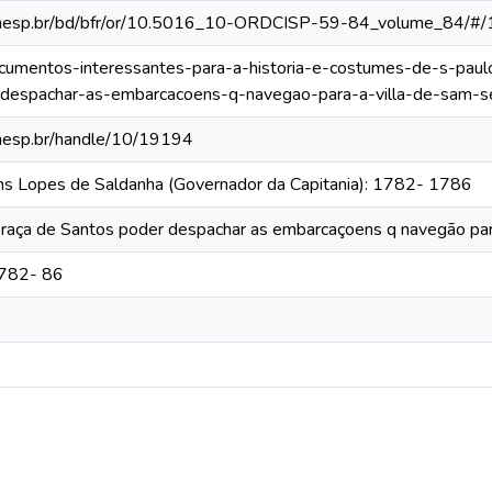
ca.unesp.br/bd/bfr/or/10.5016_10-ORDCISP-59-84_volume_84/#/
/documentos-interessantes-para-a-historia-e-costumes-de-s-pau
-despachar-as-embarcacoens-q-navegao-para-a-villa-de-sam-s
.unesp.br/handle/10/19194
ins Lopes de Saldanha (Governador da Capitania): 1782- 1786
aça de Santos poder despachar as embarcaçoens q navegão para
1782- 86