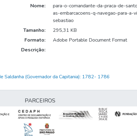
Nome:
para-o-comandante-da-praca-de-sant
as-embarcacoens-q-navegao-para-a-vi
sebastiao
Tamanho:
295,31 KB
Formato:
Adobe Portable Document Format
Descrição:
de Saldanha (Governador da Capitania): 1782- 1786
PARCEIROS