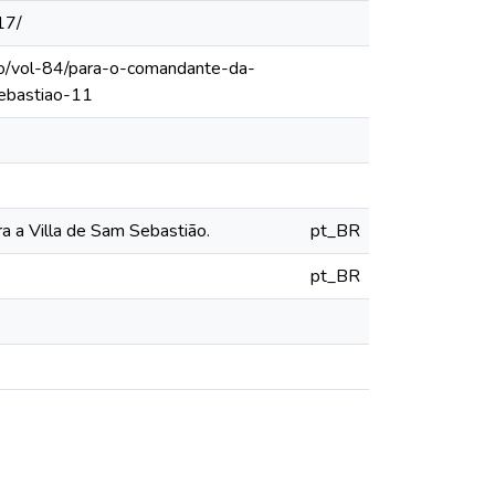
17/
lo/vol-84/para-o-comandante-da-
ebastiao-11
 a Villa de Sam Sebastião.
pt_BR
pt_BR