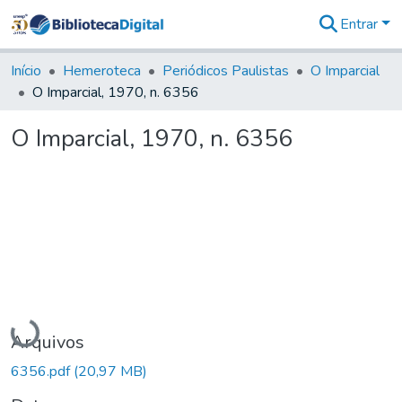
Entrar
Comunidades
&
Início
Hemeroteca
Periódicos Paulistas
O Imparcial
Coleções
O Imparcial, 1970, n. 6356
Tudo na
Biblioteca
O Imparcial, 1970, n. 6356
Digital
Estatísticas
Carregando...
Arquivos
6356.pdf
(20,97 MB)