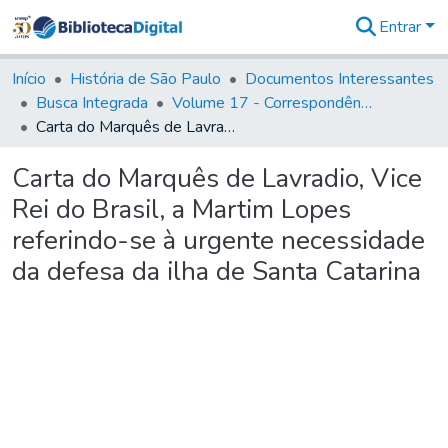
Entrar
Comunidades
&
Início
História de São Paulo
Documentos Interessantes
Coleções
Busca Integrada
Volume 17 - Correspondência do Vice-Rei, de Martim Lopes Lobo e outros (1775- 9)
Tudo na
Carta do Marquês de Lavradio, Vice Rei do Brasil, a Martim Lopes referindo-se à urgente necessidade da defesa da ilha de Santa Catarina
Biblioteca
Digital
Carta do Marquês de Lavradio, Vice
Estatísticas
Rei do Brasil, a Martim Lopes
referindo-se à urgente necessidade
da defesa da ilha de Santa Catarina