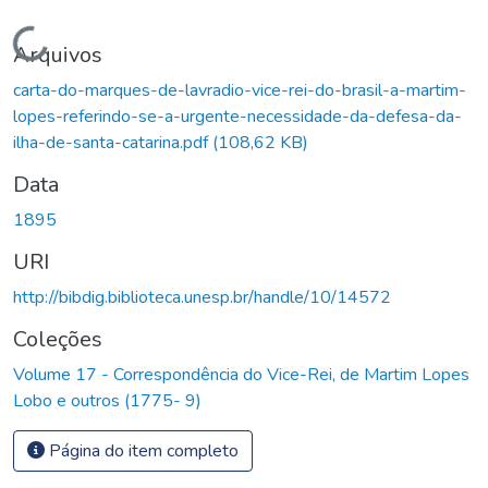
Carregando...
Arquivos
carta-do-marques-de-lavradio-vice-rei-do-brasil-a-martim-
lopes-referindo-se-a-urgente-necessidade-da-defesa-da-
ilha-de-santa-catarina.pdf
(108,62 KB)
Data
1895
URI
http://bibdig.biblioteca.unesp.br/handle/10/14572
Coleções
Volume 17 - Correspondência do Vice-Rei, de Martim Lopes
Lobo e outros (1775- 9)
Página do item completo