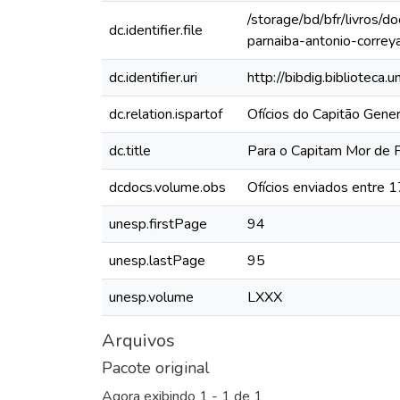
/storage/bd/bfr/livros/
dc.identifier.file
parnaiba-antonio-correy
dc.identifier.uri
http://bibdig.biblioteca
dc.relation.ispartof
Ofícios do Capitão Gen
dc.title
Para o Capitam Mor de 
dcdocs.volume.obs
Ofícios enviados entre 
unesp.firstPage
94
unesp.lastPage
95
unesp.volume
LXXX
Arquivos
Pacote original
Agora exibindo
1 - 1 de 1