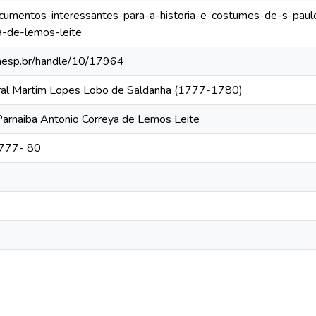
documentos-interessantes-para-a-historia-e-costumes-de-s-paul
a-de-lemos-leite
.unesp.br/handle/10/17964
eral Martim Lopes Lobo de Saldanha (1777-1780)
Parnaiba Antonio Correya de Lemos Leite
1777- 80