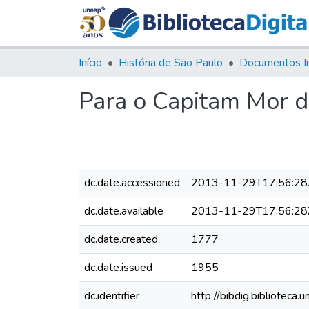
Início
História de São Paulo
Documentos I
Para o Capitam Mor d
dc.date.accessioned
2013-11-29T17:56:28
dc.date.available
2013-11-29T17:56:28
dc.date.created
1777
dc.date.issued
1955
dc.identifier
http://bibdig.bibliote