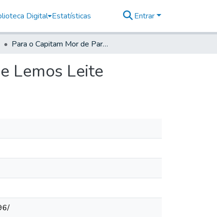
lioteca Digital
Estatísticas
Entrar
Para o Capitam Mor de Parnaiba Antonio Correya de Lemos Leite
de Lemos Leite
96/