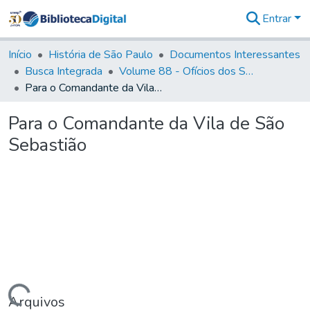
Entrar
Comunidades
&
Início
História de São Paulo
Documentos Interessantes
Coleções
Busca Integrada
Volume 88 - Ofícios dos Senhores Governadores Interinos da Capitania de São Paulo (1817- 1819)
Tudo na
Para o Comandante da Vila de São Sebastião
Biblioteca
Digital
Para o Comandante da Vila de São
Estatísticas
Sebastião
Arquivos