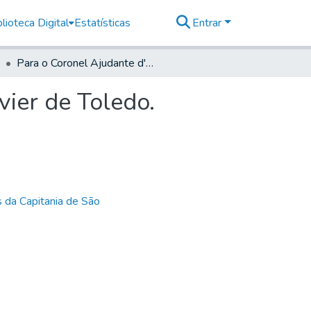
lioteca Digital
Estatísticas
Entrar
Para o Coronel Ajudante d'Ordens Jozé Joaquim Xavier de Toledo.
ier de Toledo.
 da Capitania de São