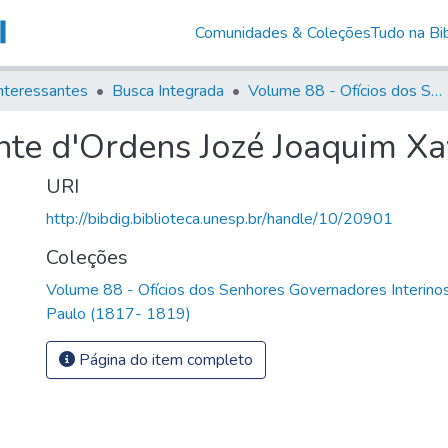
Comunidades & Coleções
Tudo na Bib
nteressantes
Busca Integrada
Volume 88 - Ofícios dos Senhores Governadores Interinos da Capitania de São Paulo (1817- 1819)
nte d'Ordens Jozé Joaquim Xav
URI
http://bibdig.biblioteca.unesp.br/handle/10/20901
Coleções
Volume 88 - Ofícios dos Senhores Governadores Interinos
Paulo (1817- 1819)
Página do item completo