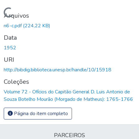
Carregando...
Arquivos
n6-c.pdf
(224,22 KB)
Data
1952
URI
http://bibdig.biblioteca.unesp.br/handle/10/15918
Coleções
Volume 72 - Ofícios do Capitão General D. Luis Antonio de
Souza Botelho Mourão (Morgado de Matheus): 1765-1766
Página do item completo
PARCEIROS