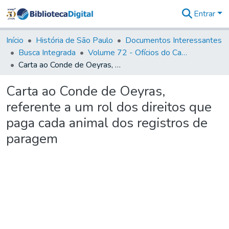
Entrar
Comunidades
&
Início
História de São Paulo
Documentos Interessantes
Coleções
Busca Integrada
Volume 72 - Ofícios do Capitão General D. Luis Antonio de Souza Botelho Mourão (Morgado de Matheus): 1765-1766
Tudo na
Carta ao Conde de Oeyras, referente a um rol dos direitos que paga cada animal dos registros de paragem
Biblioteca
Digital
Carta ao Conde de Oeyras,
Estatísticas
referente a um rol dos direitos que
paga cada animal dos registros de
paragem