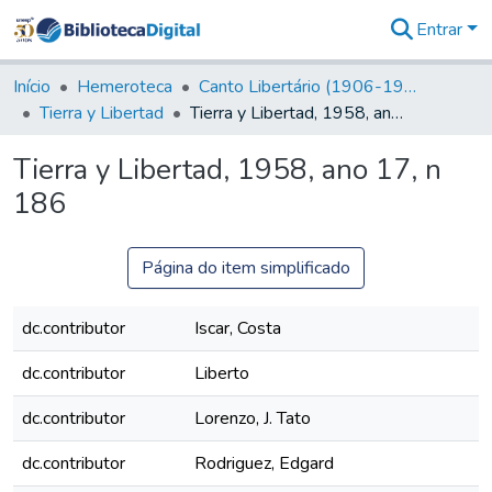
Entrar
Comunidades
&
Início
Hemeroteca
Canto Libertário (1906-1995)
Coleções
Tierra y Libertad
Tierra y Libertad, 1958, ano 17, n 186
Tudo na
Biblioteca
Tierra y Libertad, 1958, ano 17, n
Digital
186
Estatísticas
Página do item simplificado
dc.contributor
Iscar, Costa
dc.contributor
Liberto
dc.contributor
Lorenzo, J. Tato
dc.contributor
Rodriguez, Edgard