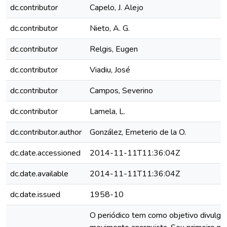
dc.contributor
Capelo, J. Alejo
dc.contributor
Nieto, A. G.
dc.contributor
Relgis, Eugen
dc.contributor
Viadiu, José
dc.contributor
Campos, Severino
dc.contributor
Lamela, L.
dc.contributor.author
González, Emeterio de la O.
dc.date.accessioned
2014-11-11T11:36:04Z
dc.date.available
2014-11-11T11:36:04Z
dc.date.issued
1958-10
O periódico tem como objetivo divulgar