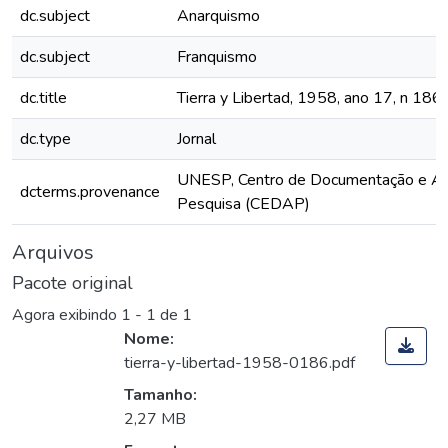
dc.subject
Anarquismo
dc.subject
Franquismo
dc.title
Tierra y Libertad, 1958, ano 17, n 186
dc.type
Jornal
UNESP, Centro de Documentação e Ap
dcterms.provenance
Pesquisa (CEDAP)
Arquivos
Pacote original
Agora exibindo
1 - 1 de 1
Nome:
tierra-y-libertad-1958-0186.pdf
Tamanho:
2,27 MB