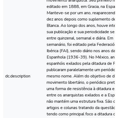
movimento anarquista. Seu primeiro nú
editado em 1888, em Gracia, na Espan
Manteve-se por um ano, reaparecendo
dez anos depois como suplemento de 
Blanca. Ao longo dos anos, houve inte
sua publicação e sua periodicidade se a
entre quinzenal, semanal e diária. Em 
semanário, foi editado pela Federación
Ibérica (FAI), sendo diário nos anos da
Espanhola (1936-39). No México, anar
espanhóis exilados pela ditadura de Fr
publicaram paralelamente um periódic
dc.description
mesmo nome. Além do objetivo de div
movimento libertário, o periódico pret
uma forma de resistência à ditadura e 
entre os anarquistas exilados e a Espan
não mantém uma estrutura fixa. São di
artigos e colunas tratando da questão li
tendo como principal foco a ditadura de