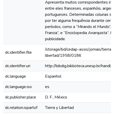
Apresenta muitos correspondentes inte
entre eles franceses, espanhóis, argent
portugueses. Determinadas colunas s
por ter alguma frequência durante cert
períodos, como a “Mirando el Mundo”, 
Francia”, e “Enciclopedia Anarquista”. 
publicidade.
/storage/bd/cedap-assis/jornais/tierra-
dc.identifier.file
libertad/1958/0186
dc.identifier.uri
http://bibdig.biblioteca.unesp.br/hand
dc.language
Espanhol
dc.language.iso
es
dc.publisher.place
D. F., México
dc.relation.ispartof
Tierra y Libertad