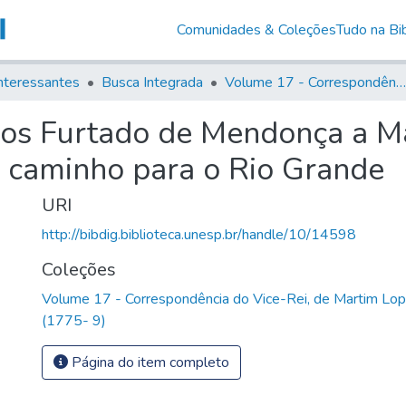
Comunidades & Coleções
Tudo na Bib
nteressantes
Busca Integrada
Volume 17 - Correspondência do Vice-Rei, de Martim Lopes Lobo e outros (1775- 9)
los Furtado de Mendonça a M
m caminho para o Rio Grande
URI
http://bibdig.biblioteca.unesp.br/handle/10/14598
Coleções
Volume 17 - Correspondência do Vice-Rei, de Martim Lop
(1775- 9)
Página do item completo