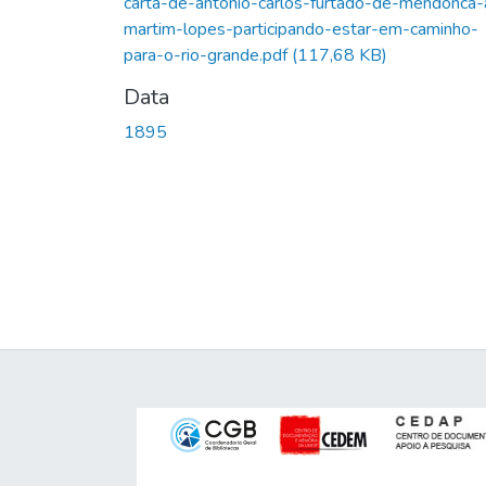
carta-de-antonio-carlos-furtado-de-mendonca-
martim-lopes-participando-estar-em-caminho-
para-o-rio-grande.pdf
(117,68 KB)
Data
1895