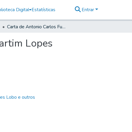
lioteca Digital
Estatísticas
Entrar
Carta de Antonio Carlos Furtado de Mendonça a Martim Lopes participando estar em caminho para o Rio Grande
artim Lopes
es Lobo e outros