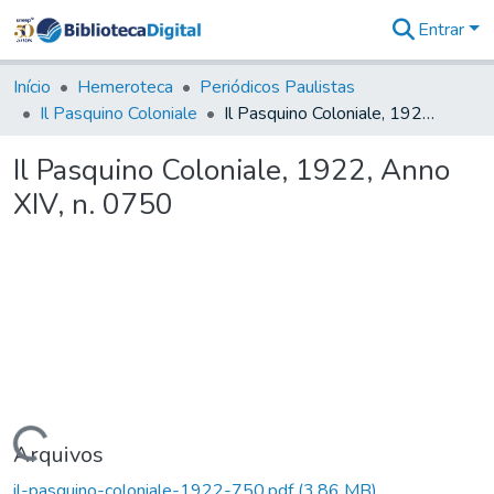
Entrar
Comunidades
&
Início
Hemeroteca
Periódicos Paulistas
Coleções
Il Pasquino Coloniale
Il Pasquino Coloniale, 1922, Anno XIV, n. 0750
Tudo na
Biblioteca
Il Pasquino Coloniale, 1922, Anno
Digital
XIV, n. 0750
Estatísticas
Carregando...
Arquivos
il-pasquino-coloniale-1922-750.pdf
(3,86 MB)