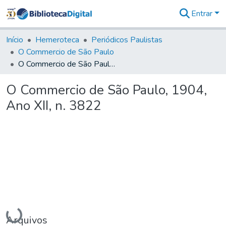
Entrar
Comunidades
&
Início
Hemeroteca
Periódicos Paulistas
Coleções
O Commercio de São Paulo
Tudo na
O Commercio de São Paulo, 1904, Ano XII, n. 3822
Biblioteca
Digital
O Commercio de São Paulo, 1904,
Estatísticas
Ano XII, n. 3822
Carregando...
Arquivos