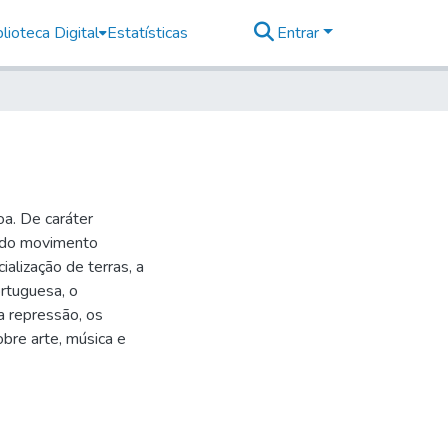
lioteca Digital
Estatísticas
Entrar
a. De caráter
 e do movimento
alização de terras, a
ortuguesa, o
a repressão, os
bre arte, música e