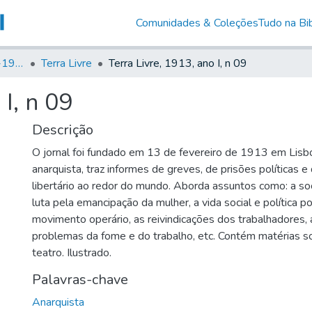
Comunidades & Coleções
Tudo na Bib
Canto Libertário (1906-1995)
Terra Livre
Terra Livre, 1913, ano I, n 09
 I, n 09
Descrição
O jornal foi fundado em 13 de fevereiro de 1913 em Lisbo
anarquista, traz informes de greves, de prisões políticas
libertário ao redor do mundo. Aborda assuntos como: a soci
luta pela emancipação da mulher, a vida social e política p
movimento operário, as reivindicações dos trabalhadores, 
problemas da fome e do trabalho, etc. Contém matérias so
teatro. Ilustrado.
Palavras-chave
Anarquista