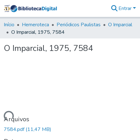
Entrar
Comunidades
&
Início
Hemeroteca
Periódicos Paulistas
O Imparcial
Coleções
O Imparcial, 1975, 7584
Tudo na
Biblioteca
O Imparcial, 1975, 7584
Digital
Estatísticas
rregando...
Arquivos
7584.pdf
(11,47 MB)