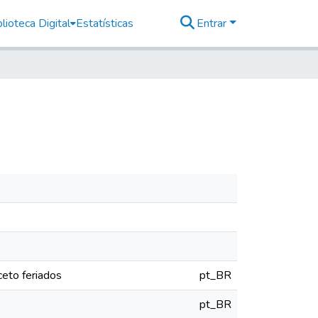
lioteca Digital
Estatísticas
Entrar
eto feriados
pt_BR
pt_BR