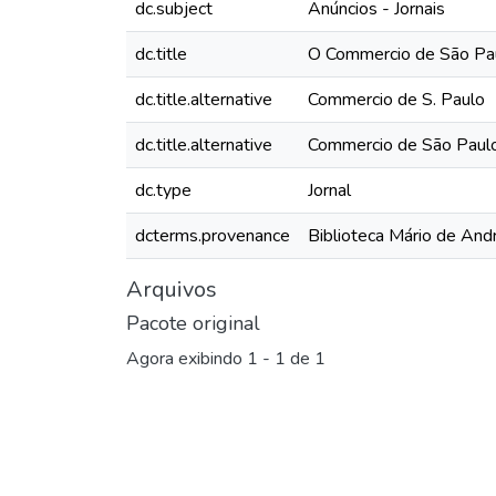
dc.subject
Anúncios - Jornais
dc.title
O Commercio de São Pau
dc.title.alternative
Commercio de S. Paulo
dc.title.alternative
Commercio de São Paul
dc.type
Jornal
dcterms.provenance
Biblioteca Mário de And
Arquivos
Pacote original
Agora exibindo
1 - 1 de 1