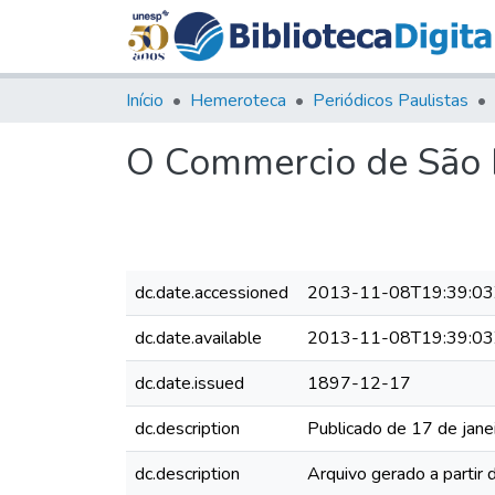
Início
Hemeroteca
Periódicos Paulistas
O Commercio de São P
dc.date.accessioned
2013-11-08T19:39:03
dc.date.available
2013-11-08T19:39:03
dc.date.issued
1897-12-17
dc.description
Publicado de 17 de jane
dc.description
Arquivo gerado a partir 