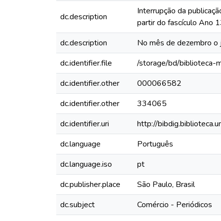
Interrupção da publicaçã
dc.description
partir do fascículo Ano
dc.description
No mês de dezembro o jor
dc.identifier.file
/storage/bd/biblioteca
dc.identifier.other
000066582
dc.identifier.other
334065
dc.identifier.uri
http://bibdig.biblioteca
dc.language
Português
dc.language.iso
pt
dc.publisher.place
São Paulo, Brasil
dc.subject
Comércio - Periódicos