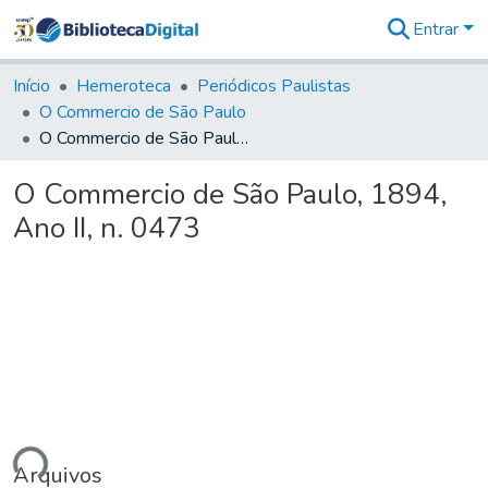
Entrar
Comunidades
&
Início
Hemeroteca
Periódicos Paulistas
Coleções
O Commercio de São Paulo
Tudo na
O Commercio de São Paulo, 1894, Ano II, n. 0473
Biblioteca
Digital
O Commercio de São Paulo, 1894,
Estatísticas
Ano II, n. 0473
ando...
Arquivos