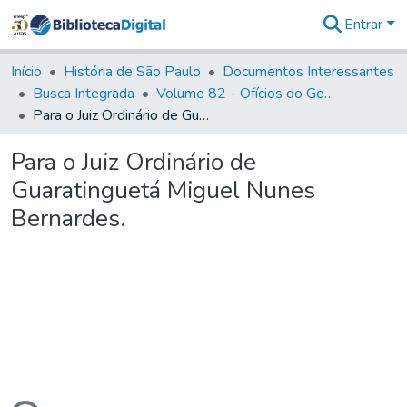
Entrar
Comunidades
&
Início
História de São Paulo
Documentos Interessantes
Coleções
Busca Integrada
Volume 82 - Ofícios do General Martim Lopes Lobo de Saldanha (Governador da Capitania): 1779- 1780
Tudo na
Para o Juiz Ordinário de Guaratinguetá Miguel Nunes Bernardes.
Biblioteca
Digital
Para o Juiz Ordinário de
Estatísticas
Guaratinguetá Miguel Nunes
Bernardes.