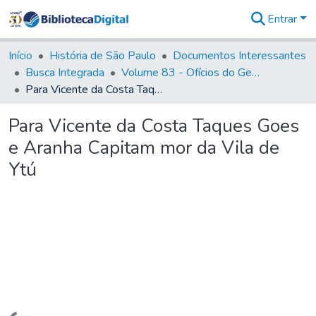
Entrar
Comunidades
&
Início
História de São Paulo
Documentos Interessantes
Coleções
Busca Integrada
Volume 83 - Ofícios do General Martim Lopes Lobo de Saldanha (Governador da Capitania): 1780- 1782
Tudo na
Para Vicente da Costa Taques Goes e Aranha Capitam mor da Vila de Ytú
Biblioteca
Digital
Para Vicente da Costa Taques Goes
Estatísticas
e Aranha Capitam mor da Vila de
Ytú
Carregando...