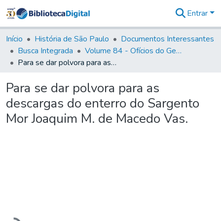
Entrar
Comunidades
&
Início
História de São Paulo
Documentos Interessantes
Coleções
Busca Integrada
Volume 84 - Ofícios do General Martins Lopes de Saldanha (Governador da Capitania): 1782- 1786
Tudo na
Para se dar polvora para as descargas do enterro do Sargento Mor Joaquim M. de Macedo Vas.
Biblioteca
Digital
Para se dar polvora para as
Estatísticas
descargas do enterro do Sargento
Mor Joaquim M. de Macedo Vas.
Carregando...