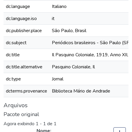
dc.language
Italiano
dc.language.iso
it
dc.publisher.place
São Paulo, Brasil
dc.subject
Periódicos brasileiros - São Paulo (SP)
dc.title
Il Pasquino Coloniale, 1919, Anno XII, 
dc.title.alternative
Pasquino Coloniale, Il
dc.type
Jornal
dcterms.provenance
Biblioteca Mário de Andrade
Arquivos
Pacote original
Agora exibindo
1 - 1 de 1
Nome: