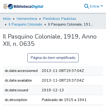
Entrar
Comunidades
&
Início
Hemeroteca
Periódicos Paulistas
Coleções
Il Pasquino Coloniale
Il Pasquino Coloniale, 1919, Anno XII, n. 0635
Tudo na
Biblioteca
Il Pasquino Coloniale, 1919, Anno
Digital
XII, n. 0635
Estatísticas
Página do item simplificado
dc.date.accessioned
2013-11-08T19:37:04Z
dc.date.available
2013-11-08T19:37:04Z
dc.date.issued
1919-12-13
dc.description
Publicado de 1915 a 1941