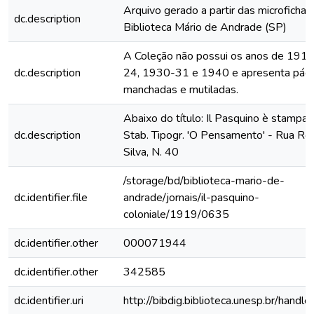
Arquivo gerado a partir das microfichas
dc.description
Biblioteca Mário de Andrade (SP)
A Coleção não possui os anos de 191
dc.description
24, 1930-31 e 1940 e apresenta pági
manchadas e mutiladas.
Abaixo do título: Il Pasquino è stampat
dc.description
Stab. Tipogr. 'O Pensamento' - Rua Ro
Silva, N. 40
/storage/bd/biblioteca-mario-de-
dc.identifier.file
andrade/jornais/il-pasquino-
coloniale/1919/0635
dc.identifier.other
000071944
dc.identifier.other
342585
dc.identifier.uri
http://bibdig.biblioteca.unesp.br/handl