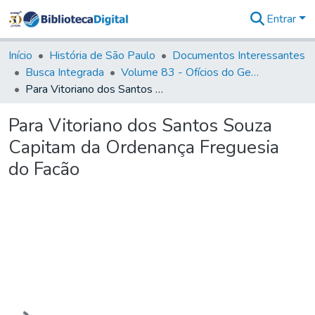
Entrar
Comunidades
&
Início
História de São Paulo
Documentos Interessantes
Coleções
Busca Integrada
Volume 83 - Ofícios do General Martim Lopes Lobo de Saldanha (Governador da Capitania): 1780- 1782
Tudo na
Para Vitoriano dos Santos Souza Capitam da Ordenança Freguesia do Facão
Biblioteca
Digital
Para Vitoriano dos Santos Souza
Estatísticas
Capitam da Ordenança Freguesia
do Facão
Carregando...