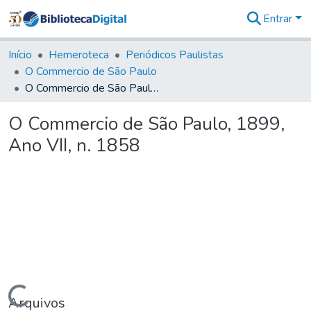
Entrar
Comunidades
&
Início
Hemeroteca
Periódicos Paulistas
Coleções
O Commercio de São Paulo
Tudo na
O Commercio de São Paulo, 1899, Ano VII, n. 1858
Biblioteca
Digital
O Commercio de São Paulo, 1899,
Estatísticas
Ano VII, n. 1858
Arquivos