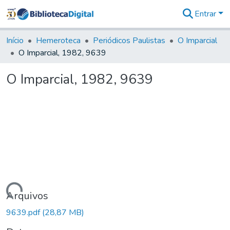
Entrar
Comunidades
&
Início
Hemeroteca
Periódicos Paulistas
O Imparcial
Coleções
O Imparcial, 1982, 9639
Tudo na
Biblioteca
O Imparcial, 1982, 9639
Digital
Estatísticas
Carregando...
Arquivos
9639.pdf
(28,87 MB)