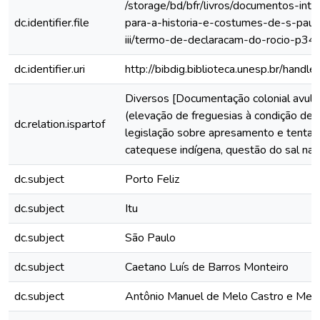
/storage/bd/bfr/livros/documentos-int
dc.identifier.file
para-a-historia-e-costumes-de-s-paul
iii/termo-de-declaracam-do-rocio-p34/
dc.identifier.uri
http://bibdig.biblioteca.unesp.br/hand
Diversos [Documentação colonial avuls
(elevação de freguesias à condição de v
dc.relation.ispartof
legislação sobre apresamento e tentat
catequese indígena, questão do sal na c
dc.subject
Porto Feliz
dc.subject
Itu
dc.subject
São Paulo
dc.subject
Caetano Luís de Barros Monteiro
dc.subject
Antônio Manuel de Melo Castro e Men