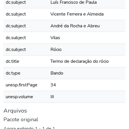
dc.subject
Luís Francisco de Paula
dc.subject
Vicente Ferreira e Almeida
dc.subject
André da Rocha e Abreu
dc.subject
Vilas
dc.subject
Rócio
dc.title
Termo de declaração do rócio
dc.type
Bando
unesp.firstPage
34
unesp.volume
III
Arquivos
Pacote original
Agora exibindo
1 - 1 de 1