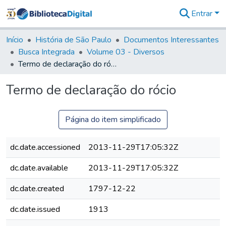
Entrar
Comunidades
&
Início
História de São Paulo
Documentos Interessantes
Coleções
Busca Integrada
Volume 03 - Diversos
Tudo na
Termo de declaração do rócio
Biblioteca
Digital
Termo de declaração do rócio
Estatísticas
Página do item simplificado
dc.date.accessioned
2013-11-29T17:05:32Z
dc.date.available
2013-11-29T17:05:32Z
dc.date.created
1797-12-22
dc.date.issued
1913